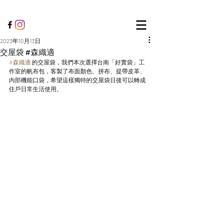
2023年10月13日
交屋袋 #森織適
#森織適
 的交屋袋，我們本次選擇台南「好實袋」工
作室的帆布包，客製了布面顏色、拼布、提帶皮革、
內部機能口袋，希望這樣獨特的交屋袋日後可以轉成
住戶日常生活使用。