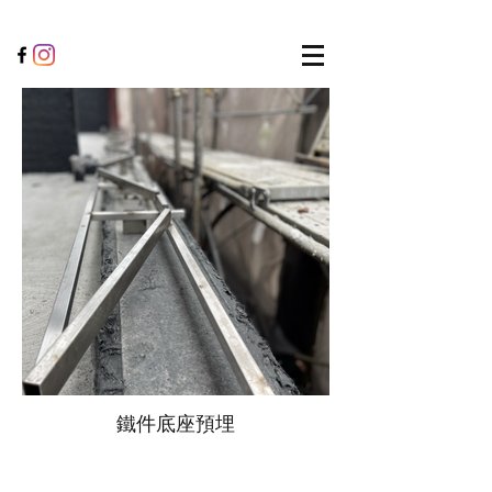
鐵件底座預埋