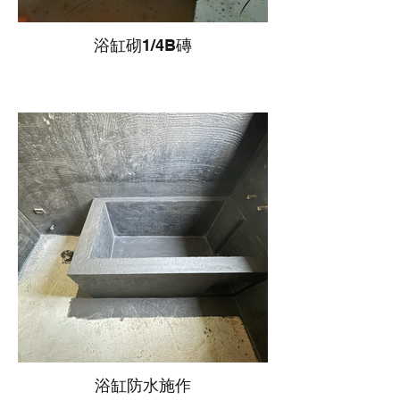
浴缸砌1/4B磚
浴缸防水施作