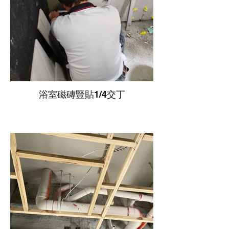
浴室磁磚豎貼1/4交丁