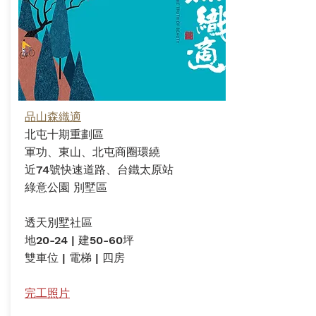
品山森織適
北屯十期重劃區
軍功、東山、北屯商圈環繞
近74號快速道路、台鐵太原站
綠意公園 別墅區
透天別墅社區
地20-24 | 建50-60坪
​雙車位 | 電梯 | 四房
完工照片