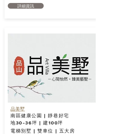
詳細資訊
品美墅
南區健康公園 | 靜巷好宅
地30-36坪 | 建100坪
電梯別墅 | 雙車位 | 五大房