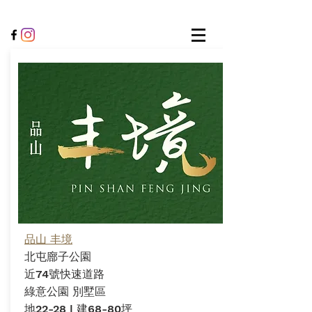
品山 丰境
北屯廍子公園
近74號快速道路
綠意公園 別墅區
地22-28 | 建68-80坪