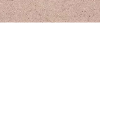
品大勇
旅
店
建
築