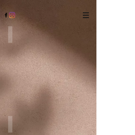
品山丰境
社
區
別
墅
森織適
社
區