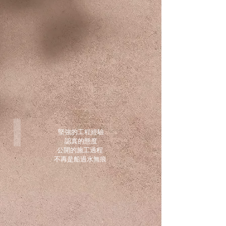
別
墅
品美墅
堅強的工程經驗
靜
認真的態度
巷
公開的施工過程
別
不再是船過水無痕
墅