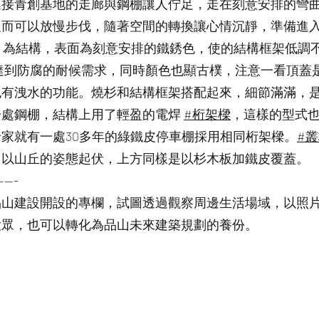
連接青創基地的走廊與鋼棚讓人佇足，走在刻意安排的彎
反而可以放慢步伐，隨著空間的轉換讓心情沉靜，準備進
為結構，表面為刻意安排的鐵銹色，使的結構框架低調
達到防腐的耐候需求，同時顏色也顯古樸，注意一看頂蓋
也有洩水的功能。燒杉和結構框架搭配起來，細節滿滿，
一處鋼棚，結構上用了輕盈的電焊
#桁架樑
，這樣的型式
家就有一處30多年的綠鐵皮停車棚採用相同桁架樑。
#
，以山丘的姿態起伏，上方同樣是以杉木板加鐵皮覆蓋。
----
品山建設開設的專欄，試圖透過觀察周邊生活場域，以照
大眾，也可以轉化為品山未來建築規劃的養份。