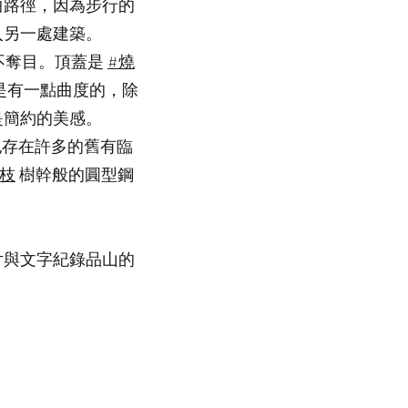
曲路徑，因為步行的
入另一處建築。
不奪目。頂蓋是
#燒
是有一點曲度的，除
是簡約的美感。
也存在許多的舊有臨
叢枝
樹幹般的圓型鋼
片與文字紀錄品山的