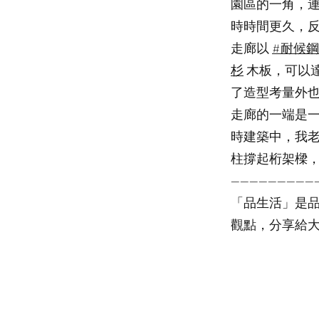
園區的一角，
時時間更久，
走廊以
#耐候鋼
杉
木板，可以
了造型考量外
走廊的一端是
時建築中，我老
柱撐起桁架樑
-------------------
「品生活」是
觀點，分享給