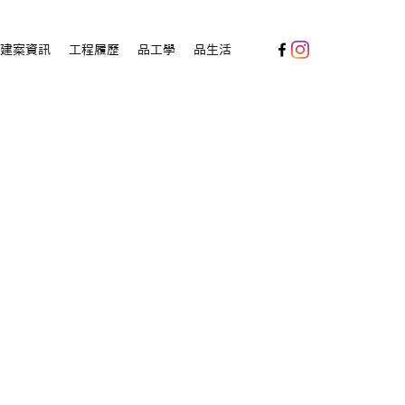
建案資訊
工程履歷
品工學
品生活