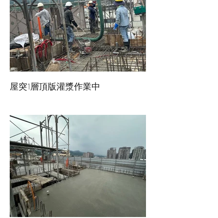
屋突1層頂版灌漿作業中