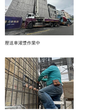
壓送車灌漿作業中