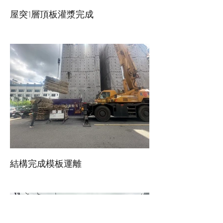
屋突1層頂板灌漿完成
結構完成模板運離