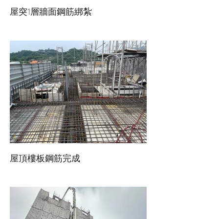
屋突1層牆面鋼筋綁紮
屋頂樓板鋼筋完成