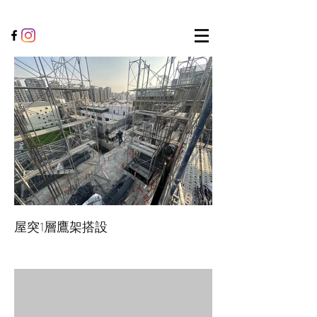
屋突1層鷹架搭設